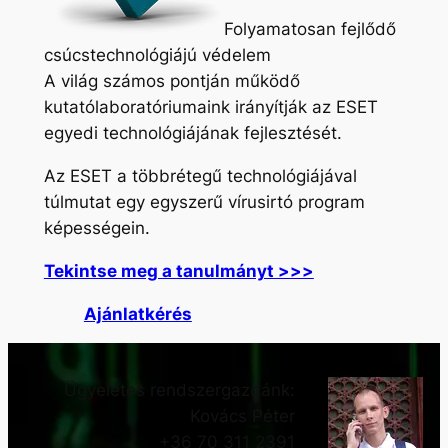
Folyamatosan fejlődő
csúcstechnológiájú védelem
A világ számos pontján működő
kutatólaboratóriumaink irányítják az ESET
egyedi technológiájának fejlesztését.
Az ESET a többrétegű technológiájával
túlmutat egy egyszerű vírusirtó program
képességein.
Tekintse meg a tanulmányt >>>
Ajánlatkérés
Ügyeletes rendszergazdánk:
Kovács Péter
+36 70 311 2391