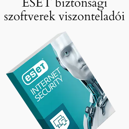
ESET biztonsági
szoftverek viszonteladói