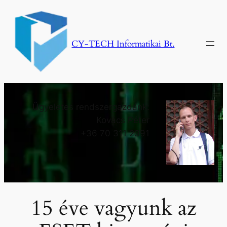
Ugrás
a
tartalomhoz
CY-TECH Informatikai Bt.
Ügyeletes rendszergazdánk:
Kovács Péter
+36 70 311 2391
15 éve vagyunk az